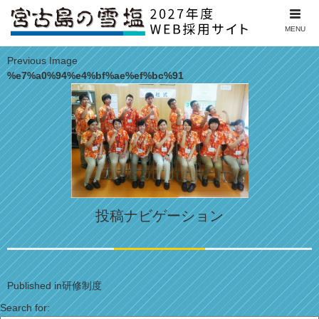
MENU
Previous Image
%e7%a0%94%e4%bf%ae%ef%bc%91
投稿ナビゲーション
Published in
研修制度
Search for: